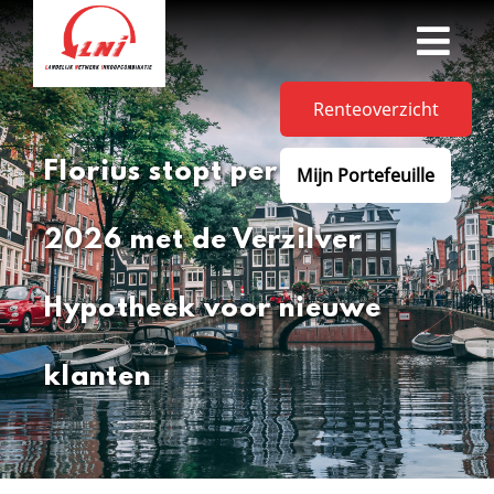
Renteoverzicht
Florius stopt per 13 juni
Mijn Portefeuille
2026 met de Verzilver
Hypotheek voor nieuwe
klanten