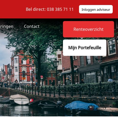
Bel direct: 038 385 71 11
Inloggen adviseur
ringen
Contact
Renteoverzicht
Mijn Portefeuille