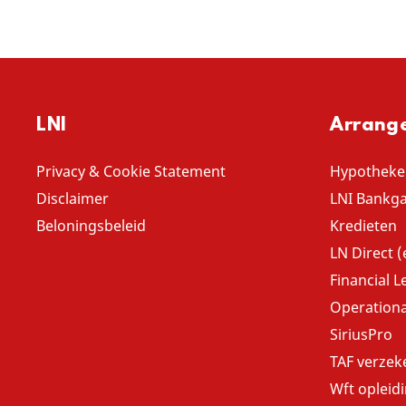
LNI
Arrang
Privacy & Cookie Statement
Hypotheke
Disclaimer
LNI Bankga
Beloningsbeleid
Kredieten
LN Direct (
Financial L
Operationa
SiriusPro
TAF verzek
Wft opleid