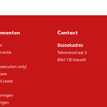
ementen
Contact
Bezoekadres
n
rantie
Telvorenstraat 3
8061 CB Hasselt
execution only)
ease
l Lease
eringen
ingen