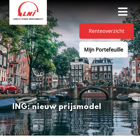
Renteoverzicht
Mijn Portefeuille
ING: nieuw prijsmodel